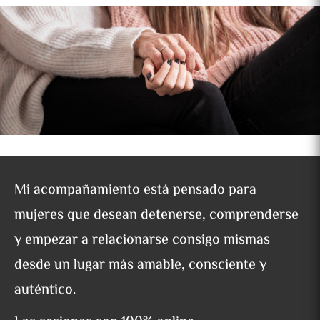
Servicio
€250.00
Bono 5 Sesiones
Sesiones Online
1h
1
Mi acompañamiento está pensado para
Nuevo empleado
mujeres que desean detenerse, comprenderse
Continuar
y empezar a relacionarse consigo mismas
desde un lugar más amable, consciente y
auténtico.